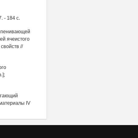
 - 184 с.
 вспенивающей
ей ячеистого
свойств //
ого
.];
регающий
 материалы IV