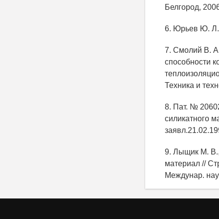
Белгород, 2006.
6. Юрьев Ю. Л.
7. Смолий В. А
способности к
теплоизоляцио
Техника и техно
8. Пат. № 206
силикатного мат
заявл.21.02.19
9. Лыщик М. В
материал // С
Междунар. науч