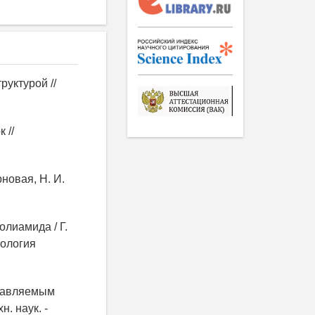
руктурой //
 //
новая, Н. И.
лиамида / Г.
нология
правляемым
. наук. -