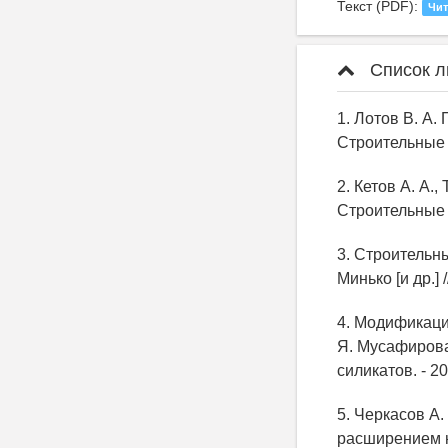
Текст (PDF):
Чит
Список л
1. Лотов В. А
Строительные м
2. Кетов А. А.
Строительные м
3. Строительны
Минько [и др.] /
4. Модификаци
Я. Мусафирова,
силикатов. - 201
5. Черкасов А
расширением н