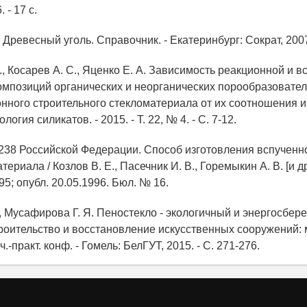
 - 17 с.
 Древесный уголь. Справочник. - Екатеринбург: Сократ, 2007.
., Косарев А. С., Яценко Е. А. Зависимость реакционной и
омпозиций органических и неорганических порообразовател
нного строительного стекломатериала от их соотношения и 
логия силикатов. - 2015. - Т. 22, № 4. - С. 7-12.
0238 Российской Федерации. Способ изготовления вспученн
ериала / Козлов В. Е., Пасечник И. В., Горемыкин А. В. [и др
95; опубл. 20.05.1996. Бюл. № 16.
., Мусафирова Г. Я. Пеностекло - экологичный и энергосбе
троительство и восстановление искусственных сооружений:
.-практ. конф. - Гомель: БелГУТ, 2015. - С. 271-276.