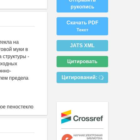
рукопись
Скачать PDF
Текст
текла на
JATS XML
товой муки в
 структуры -
Цитировать
сходных
онно-
Цитирований:
елем предела
ное пеностекло