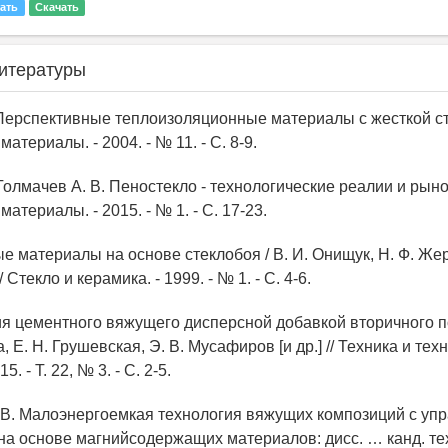
ать
Скачать
итературы
. Перспективные теплоизоляционные материалы с жесткой ст
атериалы. - 2004. - № 11. - С. 8-9.
, Толмачев А. В. Пеностекло - технологические реалии и рынок
атериалы. - 2015. - № 1. - С. 17-23.
е материалы на основе стеклобоя / В. И. Онищук, Н. Ф. Жер
/ Стекло и керамика. - 1999. - № 1. - С. 4-6.
я цементного вяжущего дисперсной добавкой вторичного по
 Е. Н. Грушевская, Э. В. Мусафиров [и др.] // Техника и тех
5. - Т. 22, № 3. - С. 2-5.
. В. Малоэнергоемкая технология вяжущих композиций с у
а основе магнийсодержащих материалов: дисс. … канд. техн