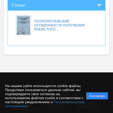
Статьи
ТЕХНОЛОГИЧЕСКИЕ
ОСОБЕННОСТИ ПОЛУЧЕНИЯ
ЯЧЕИСТОГО...
На нашем сайте используются cookie-файлы.
Продолжая пользоваться данным сайтом, вы
подтверждаете свое согласие на
© tsilicates.ru
Согласен
Политика
использование файлов cookie в соответствии с
защиты и
настоящим уведомлением и
Пользовательским
Powered by
ие
обработки
Поддержка
И
соглашением
.
Editorum,
2026
персональных