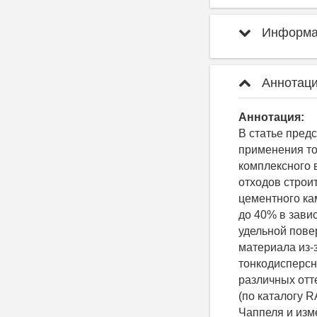
Информац
Аннотаци
Аннотация:
В статье пред
применения то
комплексного 
отходов строи
цементного ка
до 40% в зави
удельной пове
материала из-
тонкодисперсн
различных отт
(по каталогу 
Чаппеля и изм