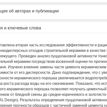
ия об авторах и публикации
я и ключевые слова
ставлена вторая часть исследования эффективности и рац
нкодисперсных отходов строительной керамики в качестве
вяжущего. Проведен анализ пуццолановой активности тон
тельной керамики посредством косвенной оценки по прочно
мня. Изучено влияние замены части цемента керамическим
симости от его дисперсности. Дано подтверждение, что с у
рхности керамического порошка увеличивается водопотреб
за роста расхода воды на его смачивание. Показано, что и
ого керамического порошка позволяет получать цементный
енков от бледной сиены до средне-коричневого и золотисто
RAL Design). Результаты определения пуццолановой активно
ерения прочности образцов с частичной заменой цемента н