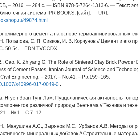
, – 2016. — 284 c. — ISBN 978-5-7264-1313-6. — Текст: эл
блиотечная система IPR BOOKS: [сайт]. — URL:
ookshop.ru/49874.html
еополимерного цемента на основе термоактивированных глин
Н. Потапова, С. П. Сивков, И. В. Корчунов // Цемент и его п
 С. 50-54. – EDN TVCCDX.
, R., Cao, K. Zhiyang G. The Role of Sintered Clay Brick Powder 
ss of Cement Pastes. Iranian Journal of Science and Technolog
 Civil Engineering. – 2017. – No.41. – Pp.159–165.
/10.1007/s40996-017-0049-0
.
ам, Нгуен Зоан Тунг Лам. Пуццоланическая активность тонк
омпонентов различной природы Вьетнама // Техника и техн
21. - № 1. - C.7–12.
.Н., Манушина А.С., Зырянов М.С., Урбанов А.В. Методы оп
активности минеральных добавок // Строительные материа