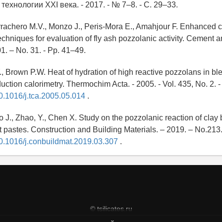
технологии XXI века. - 2017. - № 7–8. - C. 29–33.
rrachero M.V., Monzo J., Peris-Mora E., Amahjour F. Enhanced c
hniques for evaluation of fly ash pozzolanic activity. Cement 
1. – No. 31. - Pp. 41–49.
., Brown P.W. Heat of hydration of high reactive pozzolans in b
uction calorimetry. Thermochim Acta. - 2005. - Vol. 435, No. 2. 
10.1016/j.tca.2005.05.014
.
o J., Zhao, Y., Chen X. Study on the pozzolanic reaction of clay 
pastes. Construction and Building Materials. – 2019. – No.213
/10.1016/j.conbuildmat.2019.03.307
.
© tsilicates.ru