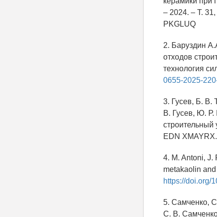
керамики при 
– 2024. – Т. 31
PKGLUQ
2. Баруздин А
отходов строи
технология сил
0655-2025-220
3. Гусев, Б. В
В. Гусев, Ю. Р
строительный у
EDN XMAYRX.
4. M. Antoni, J
metakaolin and
https://doi.org
5. Самченко, С
С. В. Самченк