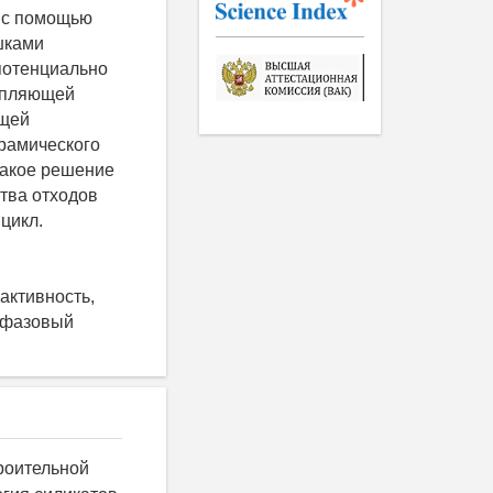
в с помощью
шками
потенциально
репляющей
ющей
рамического
Такое решение
тва отходов
цикл.
активность,
нофазовый
троительной