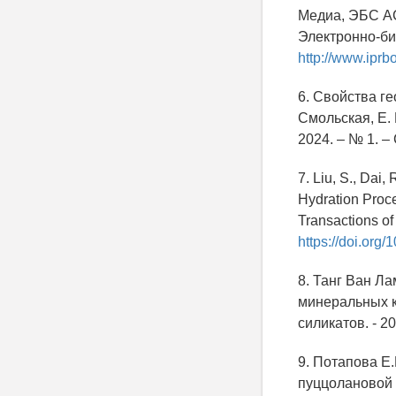
Медиа, ЭБС АСВ
Электронно-би
http://www.iprb
6. Свойства г
Смольская, Е. 
2024. – № 1. –
7. Liu, S., Dai
Hydration Proce
Transactions of
https://doi.org
8. Танг Ван Л
минеральных к
силикатов. - 20
9. Потапова Е
пуццолановой 