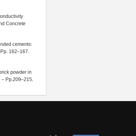
onductivity
and Concrete
lended cements:
- Pp. 162–167.
brick powder in
. – Pp.209–215.