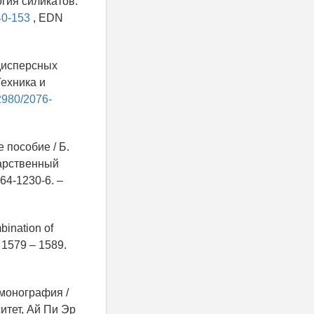
гия силикатов.
40-153
, EDN
одисперсных
Техника и
62980/2076-
 пособие / Б.
дарственный
64-1230-6. –
bination of
 1579 – 1589.
 монография /
итет, Ай Пи Эр