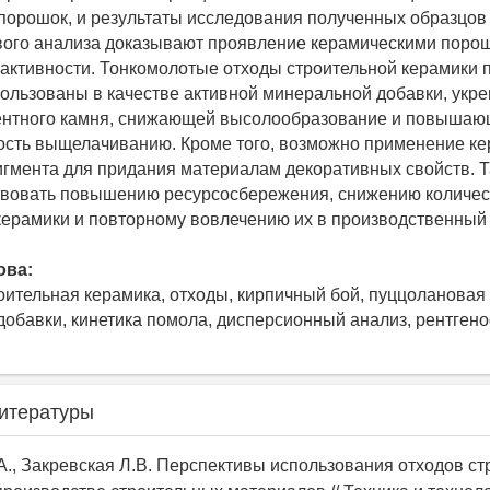
порошок, и результаты исследования полученных образцо
вого анализа доказывают проявление керамическими поро
активности. Тонкомолотые отходы строительной керамики 
пользованы в качестве активной минеральной добавки, ук
ментного камня, снижающей высолообразование и повыша
сть выщелачиванию. Кроме того, возможно применение ке
игмента для придания материалам декоративных свойств. 
твовать повышению ресурсосбережения, снижению количес
керамики и повторному вовлечению их в производственный 
ова:
роительная керамика, отходы, кирпичный бой, пуццолановая 
обавки, кинетика помола, дисперсионный анализ, рентге
итературы
.А., Закревская Л.В. Перспективы использования отходов с