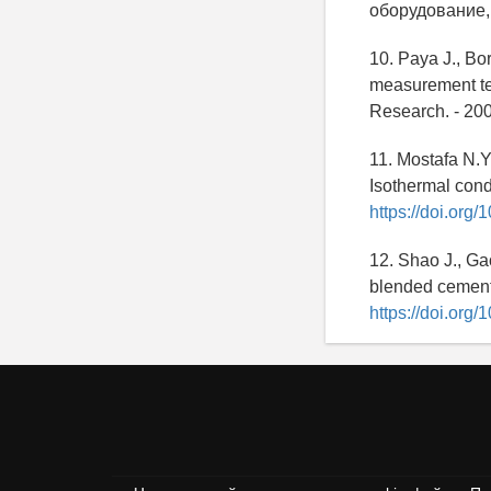
оборудование, 
10. Paya J., Bo
measurement tec
Research. - 200
11. Mostafa N.Y
Isothermal cond
https://doi.org/
12. Shao J., Ga
blended cement 
https://doi.org