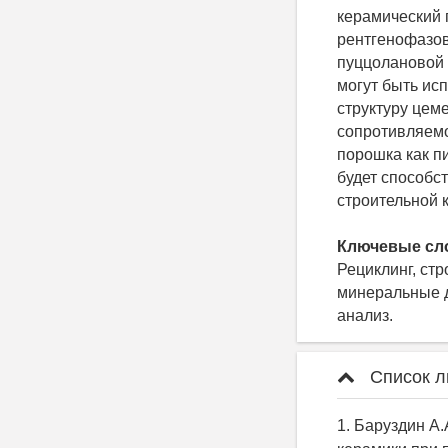
керамический 
рентгенофазо
пуццолановой 
могут быть ис
структуру це
сопротивляемо
порошка как п
будет способс
строительной 
Ключевые сл
Рециклинг, ст
минеральные д
анализ.
Список л
1. Баруздин А