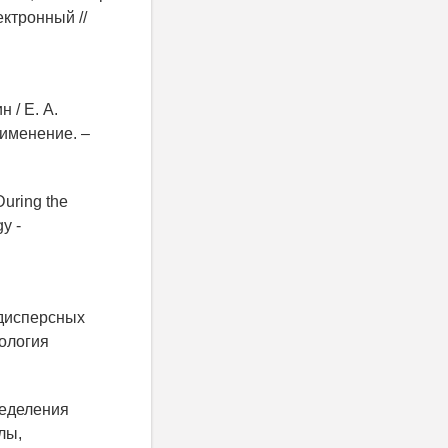
ектронный //
 / Е. А.
рименение. –
During the
y -
одисперсных
ология
ределения
лы,