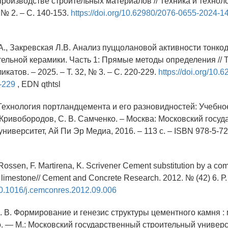
производстве строительных материалов // Техника и техноло
, № 2. – С. 140-153.
https://doi.org/10.62980/2076-0655-2024-1
.А., Закревская Л.В. Анализ пуццолановой активности тонк
тельной керамики. Часть 1: Прямые методы определения // 
икатов. – 2025. – Т. 32, № 3. – С. 220-229.
https://doi.org/10.
-229
, EDN qthtsl
. Технология портландцемента и его разновидностей: Учебное
. Кривобородов, С. В. Самченко. – Москва: Московский госу
ниверситет, Ай Пи Эр Медиа, 2016. – 113 с. – ISBN 978-5-72
. Rossen, F. Martirena, K. Scrivener Cement substitution by a com
 limestone// Cement and Concrete Research. 2012. № (42) 6. Р.
/10.1016/j.cemconres.2012.09.006
. В. Формирование и генезис структуры цементного камня :
о. — М.: Московский государственный строительный универс