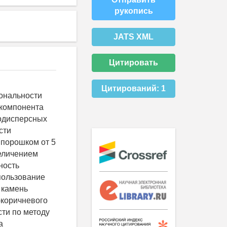
рукопись
JATS XML
Цитировать
Цитирований:
1
иональности
 компонента
кодисперсных
сти
 порошком от 5
величением
ность
спользование
 камень
-коричневого
сти по методу
а