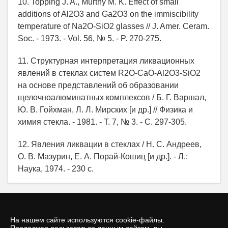
10. Topping J. A., Murthy M. K. Effect of small
additions of Al2O3 and Ga2O3 on the immiscibility
temperature of Na2О-SiО2 glasses // J. Amer. Ceram.
Soc. - 1973. - Vol. 56, № 5. - P. 270-275.
11. Структурная интерпретация ликвационных
явлений в стеклах систем R2O-CаО-Al2O3-SiO2
на основе представлений об образовании
щелочноалюминатных комплексов / Б. Г. Варшал,
Ю. В. Гойхман, Л. Л. Мирских [и др.] // Физика и
химия стекла. - 1981. - Т. 7, № 3. - С. 297-305.
12. Явления ликвации в стеклах / Н. С. Андреев,
О. В. Мазурин, Е. А. Порай-Кошиц [и др.]. - Л.:
Наука, 1974. - 230 с.
На нашем сайте используются cookie-файлы.