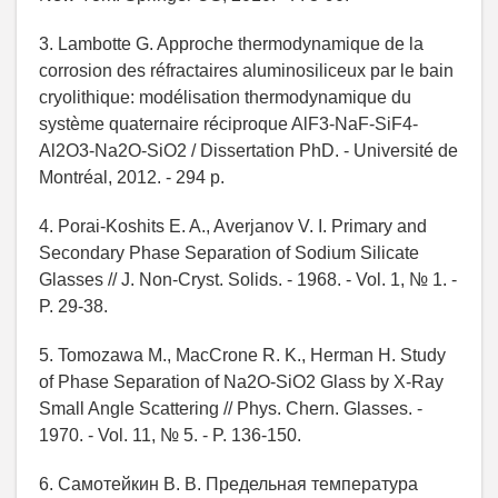
3. Lambotte G. Approche thermodynamique de la
corrosion des réfractaires aluminosiliceux par le bain
cryolithique: modélisation thermodynamique du
système quaternaire réciproque AlF3-NaF-SiF4-
Al2O3-Na2O-SiO2 / Dissertation PhD. - Université de
Montréal, 2012. - 294 р.
4. Porai-Koshits E. A., Averjanov V. I. Primary and
Secondary Phase Separation of Sodium Silicate
Glasses // J. Non-Cryst. Solids. - 1968. - Vol. 1, № 1. -
P. 29-38.
5. Tomozawa M., MacCrone R. K., Herman H. Study
of Phase Separation of Na2O-SiO2 Glass by X-Ray
Small Angle Scattering // Phys. Chern. Glasses. -
1970. - Vol. 11, № 5. - P. 136-150.
6. Самотейкин В. В. Предельная температура